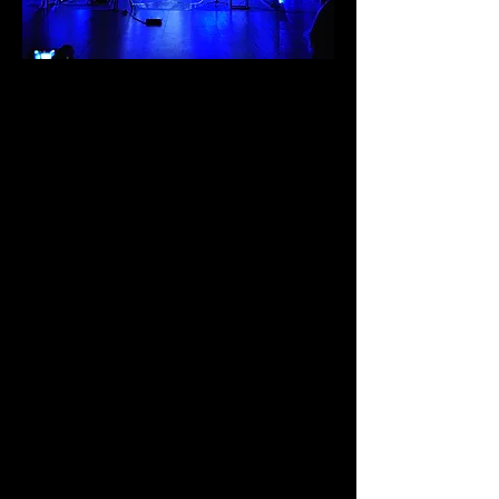
Nesta performance a questão central é
inspirada em Peer Gynt de Henrik Ibsen:
“Ser fiel a si mesmo”; Porém hoje, onde
existe uma necessidade de
transbordamento da imagem pessoal, e
a sedução é irresistível às novidades dos
pop-ups que brotam nas mil telas que
nos rodeiam e capturam nossa anima;
Como atualizar esse principio num
contexto radicalmente tecnológico? A
resposta talvez esteja em aceitar a
diversidade e possibilidades
exploratórias do conteúdo ao qual
estamos expostos; e reenquadrar o
antropófago que herdamos.
Deglutição
ao extremo para alcançar a
singularidade, ou unicidade do sujeito,
se é que isso é possível.